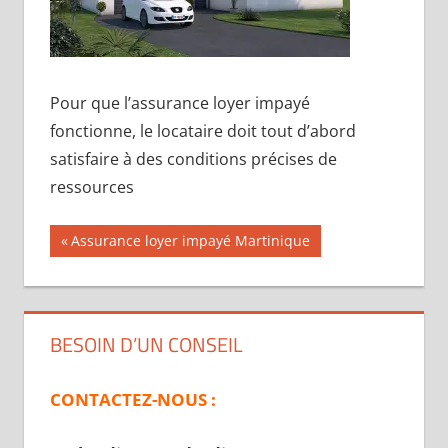
Pour que l’assurance loyer impayé
fonctionne, le locataire doit tout d’abord
satisfaire à des conditions précises de
ressources
Navigation
Publication
Assurance loyer impayé Martinique
précédente :
de
l’article
BESOIN D’UN CONSEIL
CONTACTEZ-NOUS :