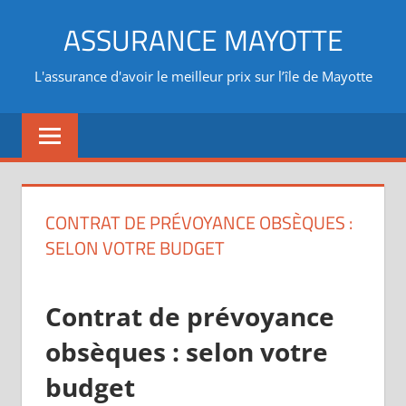
Aller
ASSURANCE MAYOTTE
au
contenu
L'assurance d'avoir le meilleur prix sur l’île de Mayotte
CONTRAT DE PRÉVOYANCE OBSÈQUES :
SELON VOTRE BUDGET
Contrat de prévoyance
obsèques : selon votre
budget