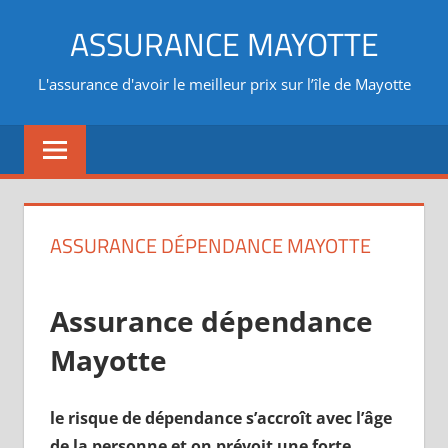
Aller
ASSURANCE MAYOTTE
au
contenu
L'assurance d'avoir le meilleur prix sur l’île de Mayotte
ASSURANCE DÉPENDANCE MAYOTTE
Assurance dépendance
Mayotte
le risque de dépendance s’accroît avec l’âge
de la personne et on prévoit une forte