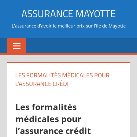
Aller
ASSURANCE MAYOTTE
au
contenu
L'assurance d'avoir le meilleur prix sur l’île de Mayotte
LES FORMALITÉS MÉDICALES POUR
L’ASSURANCE CRÉDIT
Les formalités
médicales pour
l’assurance crédit