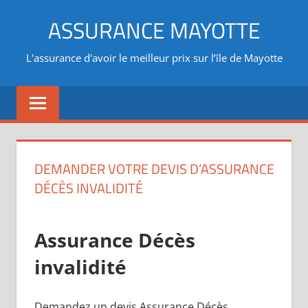
Aller
ASSURANCE MAYOTTE
au
contenu
L'assurance d'avoir le meilleur prix sur l’île de Mayotte
DEMANDER VOTRE DEVIS D’ASSURANCE
DÉCÈS INVALIDITÉ
Assurance Décès
invalidité
Demandez un devis Assurance Décès