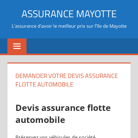
Aller
ASSURANCE MAYOTTE
au
contenu
L'assurance d'avoir le meilleur prix sur l’île de Mayotte
DEMANDER VOTRE DEVIS ASSURANCE
FLOTTE AUTOMOBILE
Devis assurance flotte
automobile
Préservez vos véhicules de société