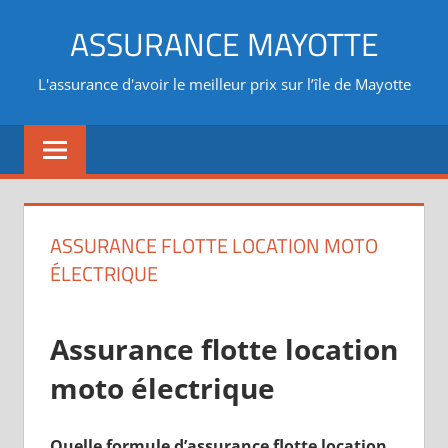
Aller
ASSURANCE MAYOTTE
au
contenu
L'assurance d'avoir le meilleur prix sur l’île de Mayotte
ASSURANCE FLOTTE LOCATION MOTO
ÉLECTRIQUE
Assurance flotte location
moto électrique
Quelle formule d’assurance flotte location