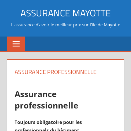
Aller
ASSURANCE MAYOTTE
au
contenu
L'assurance d'avoir le meilleur prix sur l’île de Mayotte
ASSURANCE PROFESSIONNELLE
Assurance
professionnelle
Toujours obligatoire pour les
professionnels du bâtiment.