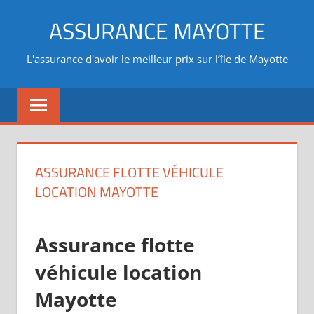
Aller
ASSURANCE MAYOTTE
au
contenu
L'assurance d'avoir le meilleur prix sur l’île de Mayotte
ASSURANCE FLOTTE VÉHICULE
LOCATION MAYOTTE
Assurance flotte
véhicule location
Mayotte