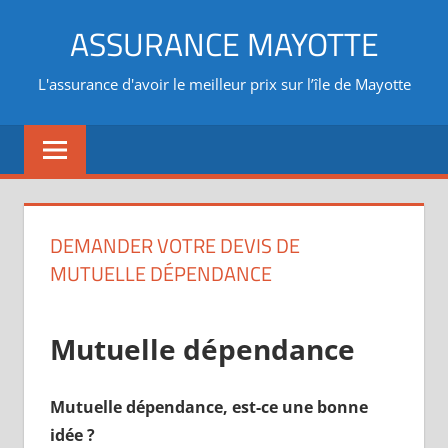
Aller
ASSURANCE MAYOTTE
au
contenu
L'assurance d'avoir le meilleur prix sur l’île de Mayotte
DEMANDER VOTRE DEVIS DE
MUTUELLE DÉPENDANCE
Mutuelle dépendance
Mutuelle dépendance, est-ce une bonne
idée ?