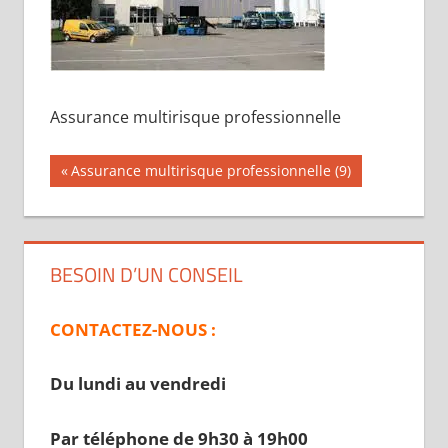
Assurance multirisque professionnelle
Navigation
Publication
Assurance multirisque professionnelle (9)
précédente :
de
l’article
BESOIN D’UN CONSEIL
CONTACTEZ-NOUS :
Du lundi au vendredi
Par téléphone de 9h30 à 19
h00