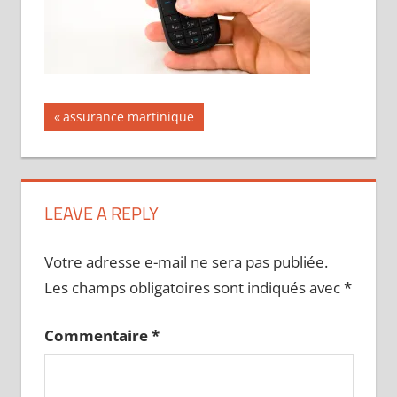
Navigation
Publication
assurance martinique
précédente :
de
l’article
LEAVE A REPLY
Votre adresse e-mail ne sera pas publiée.
Les champs obligatoires sont indiqués avec
*
Commentaire
*